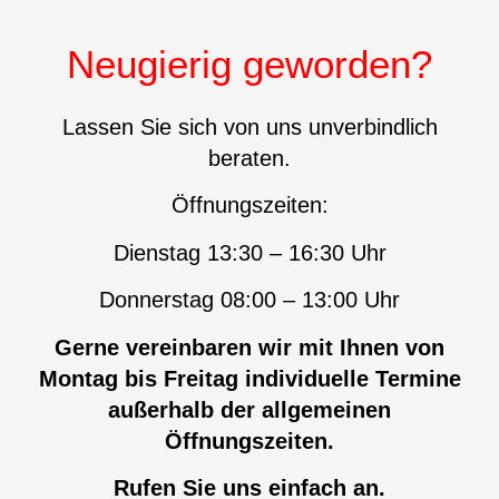
Stadtwerke
Öhringen
präsentieren sich
in neuen
Büroräumen
Der Energieversorger
präsentiert sich am 2.
Oktober erstmals der
Öffentlichkeit.
Mehr lesen